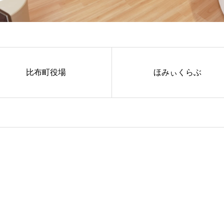
比布町役場
ほみぃくらぶ