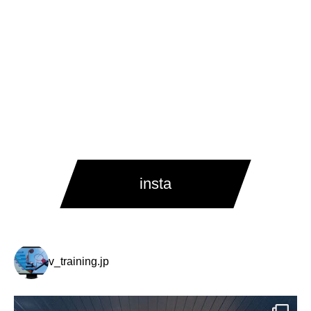
insta
v_training.jp