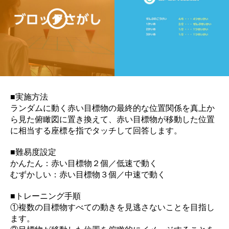
■実施方法
ランダムに動く赤い目標物
の最終的な位置関係を真上か
ら見た俯瞰図に置き換えて、赤い
目標物が移動した位置
に相当する座標を指でタッチして
回答します。
■難易度設定
かんたん：赤い目標物２個／低速で動く
むずかしい：
赤い
目標物３個／中速で動く
■トレーニング手順
①複数の目標物すべての動きを見逃さないことを目指し
ます。