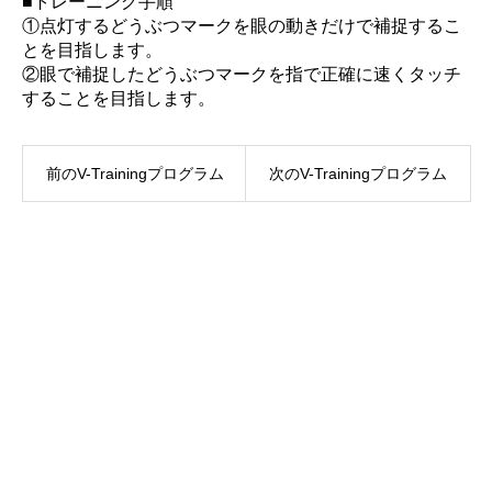
■トレーニング手順
①点灯するどうぶつマークを眼の動きだけで補捉するこ
とを目指します。
②眼で補捉したどうぶつマークを指で正確に速くタッチ
することを目指します。
前のV-Trainingプログラム
次のV-Trainingプログラム
TOP
V-Training 推薦文
導入施設